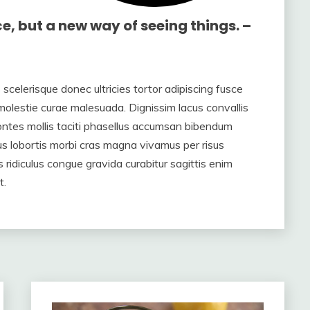
ce, but a new way of seeing things. –
scelerisque donec ultricies tortor adipiscing fusce
molestie curae malesuada. Dignissim lacus convallis
tes mollis taciti phasellus accumsan bibendum
s lobortis morbi cras magna vivamus per risus
idiculus congue gravida curabitur sagittis enim
t.