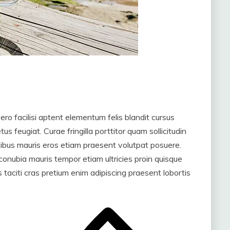
bero facilisi aptent elementum felis blandit cursus
us feugiat. Curae fringilla porttitor quam sollicitudin
atibus mauris eros etiam praesent volutpat posuere.
 conubia mauris tempor etiam ultricies proin quisque
s taciti cras pretium enim adipiscing praesent lobortis