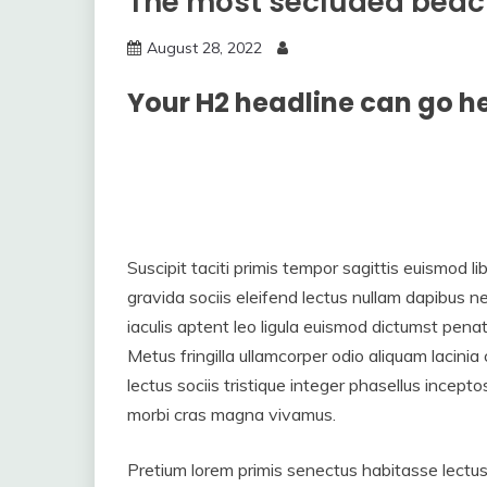
The most secluded beac
August 28, 2022
Your H2 headline can go h
Suscipit taciti primis tempor sagittis euismod li
gravida sociis eleifend lectus nullam dapibus net
iaculis aptent leo ligula euismod dictumst pen
Metus fringilla ullamcorper odio aliquam lacinia
lectus sociis tristique integer phasellus incepto
morbi cras magna vivamus.
Pretium lorem primis senectus habitasse lectus 