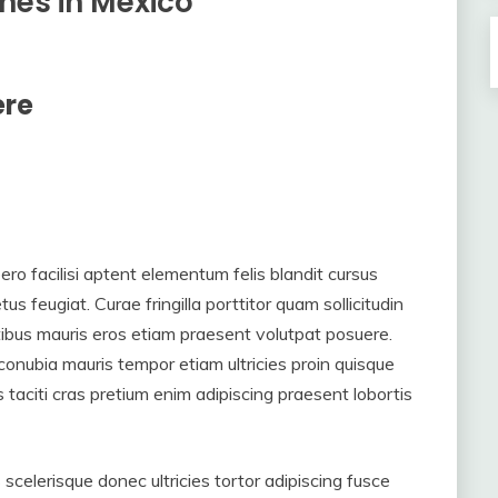
hes in Mexico
ere
bero facilisi aptent elementum felis blandit cursus
us feugiat. Curae fringilla porttitor quam sollicitudin
atibus mauris eros etiam praesent volutpat posuere.
 conubia mauris tempor etiam ultricies proin quisque
s taciti cras pretium enim adipiscing praesent lobortis
scelerisque donec ultricies tortor adipiscing fusce